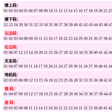
楼上码：
01 02 03 04 05 06 07 08 09 10 11 12 13 14 15 16 17 18 19 20 21 2
楼下码：
22 23 24 29 30 31 32 33 34 35 36 37 38 39 40 41 42 43 44 45 46 4
左边码：
01 02 03 04 08 09 10 11 15 16 17 18 22 23 24 29 30 31 36 37 38 4
右边码：
05 06 07 12 13 14 19 20 21 25 26 27 28 32 33 34 35 39 40 41 42 4
天玄码：
01 04 07 09 10 11 14 17 19 20 21 24 27 29 30 31 34 37 39 40 41 4
地机码：
02 03 05 06 08 12 13 15 16 18 22 23 25 26 28 32 33 35 36 38 42 4
高 码：
01 04 07 09 10 12 17 18 19 25 26 27 28 29 30 34 35 36 37 39 44 4
底 码：
02 03 05 06 08 11 13 14 15 16 20 21 22 23 24 31 32 33 38 40 41 4