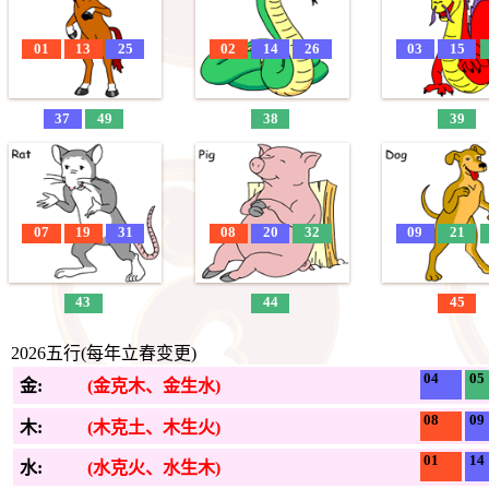
01
13
25
02
14
26
03
15
37
49
38
39
07
19
31
08
20
32
09
21
43
44
45
2026五行(每年立春变更)
04
05
金:
(金克木、金生水)
08
09
木:
(木克土、木生火)
01
14
水:
(水克火、水生木)