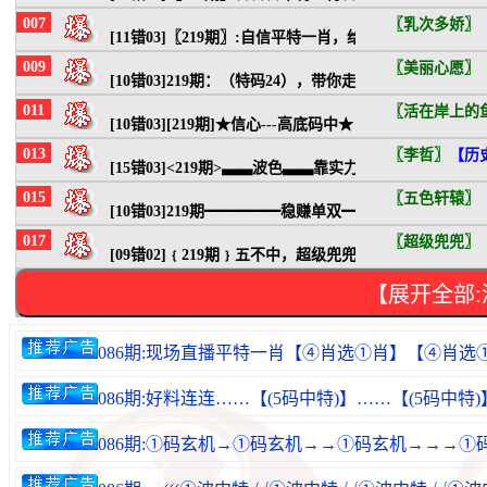
007
〖乳次多娇〗
[11错03]〖219期〗:自信平特一肖，给庄家绝地一击 规律
009
〖美丽心愿〗
[10错03]219期：（特码24），带你走上六合巅峰，不
011
〖活在岸上的
[10错03][219期]★信心---高底码中★
013
〖李哲〗
【历
[15错03]<219期>▃▃波色▃▃靠实力赢得财富！
015
〖五色轩辕〗
[10错03]219期━━━━━稳赚单双━━━━━资料连连
017
〖超级兜兜〗
[09错02]﹛219期﹜五不中，超级兜兜奉献，一起见证辉
【展开全部:澳
086期:现场直播平特一肖【④肖选①肖】【④肖
086期:好料连连……【(5码中特)】……【(5码中
086期:①码玄机→①码玄机→→①码玄机→→→