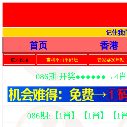
记住我们:a
首页
香港
进入论坛
吉利平肖平码坛
管家婆20年站
086期:开奖●●●●●●→4
086期:【1肖】【1肖】【