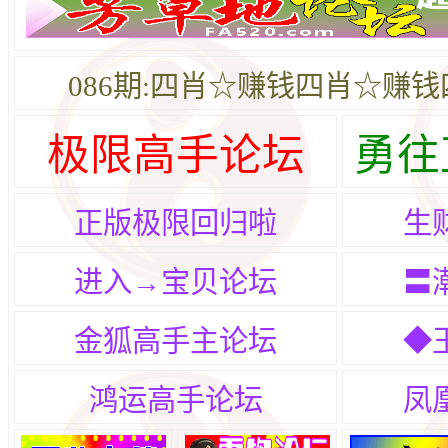
086期:四肖☆赚钱四肖☆赚
极限高手论坛
勇往
正版极限回归啦
生
进入→宝贝论坛
〓
金狐高手主论坛
◆
鸿运高手论坛
凤