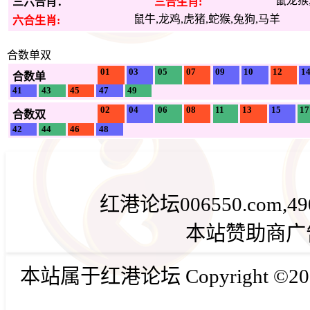
鼠龙猴
三六合肖：
三合生肖:
鼠牛,龙鸡,虎猪,蛇猴,兔狗,马羊
六合生肖:
合数单双
01
03
05
07
09
10
12
1
合数单
41
43
45
47
49
02
04
06
08
11
13
15
17
合数双
42
44
46
48
红港论坛
006550.com,49
本站赞助商广
本站属于红港论坛 Copyright ©2005-