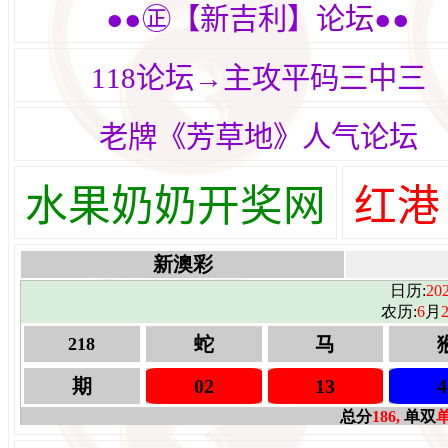
●●㊣【新吉利】论坛●●
118论坛→主攻平码三中三
老牌《芳草地》人气论坛
水果奶奶开奖网
红港