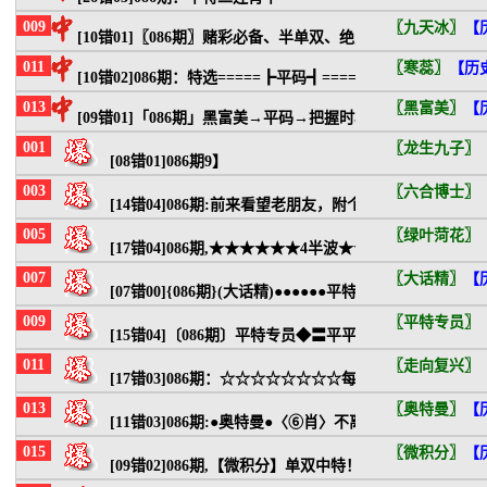
009
〖九天冰〗
【
[10错01]〖086期〗赌彩必备、半单双、绝对极品、连续爆中
011
〖寒蕊〗
【历
[10错02]086期：特选=====┣平码┫====与你一起中大奖！
013
〖黑富美〗
【
[09错01]「086期」黑富美→平码→把握时机，成功就在眼前
001
〖龙生九子〗
[08错01]086期9】
003
〖六合博士〗
[14错04]086期:前来看望老朋友，附个人实战单双
005
〖绿叶菏花〗
[17错04]086期,★★★★★★4半波★★★★★★半数
007
〖大话精〗
【
[07错00]{086期}(大话精)●●●●●●平特①肖●●●●●● 长
009
〖平特专员〗
[15错04]〔086期〕平特专员◆〓平平特①尾〓◆=勇敢
011
〖走向复兴〗
[17错03]086期：☆☆☆☆☆☆☆☆每期⑧生肖☆☆☆
013
〖奥特曼〗
【
[11错03]086期:●奥特曼●〈⑥肖〉不离不弃决战到底
015
〖微积分〗
【
[09错02]086期,【微积分】单双中特！━━支持所有