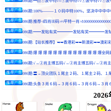
086期:━(((①波中特√√①波中特√√①波中特√√
086期:100%---------１０码中特100%，坚决中中中中中
086期:推荐≮四肖⑻码≯≮平特一肖≯100000000000000000
086期:━━发帖有奖━━━━发帖有奖━━━━
086期:【站长推荐】➥➥香港彩➥➥新澳彩➥➥澳
086期:爆 爆 爆 爆 爆 爆 爆 爆 爆 爆 爆 爆 
086期:√→②肖主博五码√→②肖主博五码√→②肖
086期:〓→顶尖团队１尾主２码、１尾主２码、１
086期:头条３肖６码→３肖６码→３肖６码→３
20