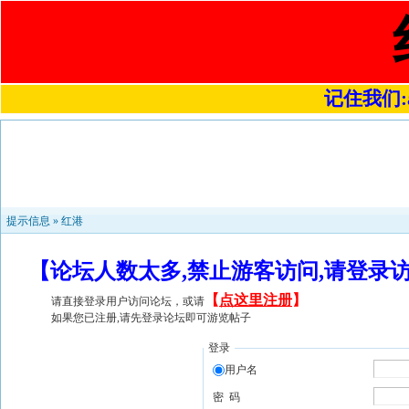
记住我们:a4
提示信息 »
红港
【论坛人数太多,禁止游客访问,请登录
【
点这里注册
】
请直接登录用户访问论坛，或请
如果您已注册,请先登录论坛即可游览帖子
登录
用户名
密 码