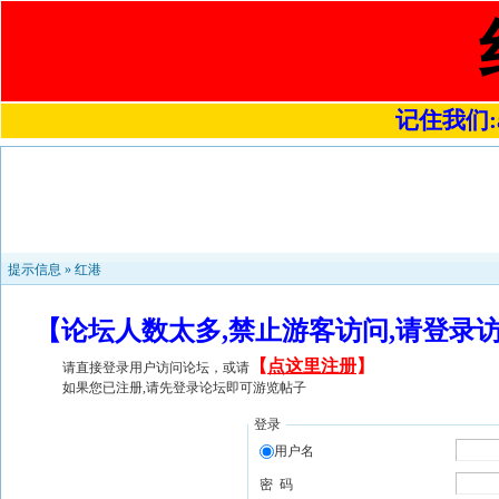
记住我们:a4
提示信息 »
红港
【论坛人数太多,禁止游客访问,请登录
【
点这里注册
】
请直接登录用户访问论坛，或请
如果您已注册,请先登录论坛即可游览帖子
登录
用户名
密 码