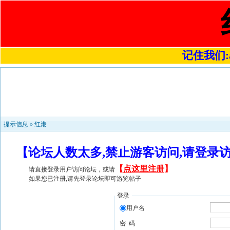
记住我们:a4
提示信息 »
红港
【论坛人数太多,禁止游客访问,请登录
【
点这里注册
】
请直接登录用户访问论坛，或请
如果您已注册,请先登录论坛即可游览帖子
登录
用户名
密 码