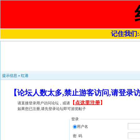
记住我们:a4
提示信息 »
红港
【论坛人数太多,禁止游客访问,请登录
【
点这里注册
】
请直接登录用户访问论坛，或请
如果您已注册,请先登录论坛即可游览帖子
登录
用户名
密 码