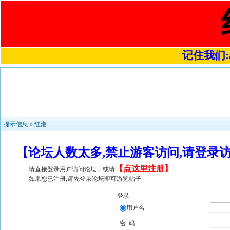
记住我们:a4
提示信息 »
红港
【论坛人数太多,禁止游客访问,请登录
【
点这里注册
】
请直接登录用户访问论坛，或请
如果您已注册,请先登录论坛即可游览帖子
登录
用户名
密 码