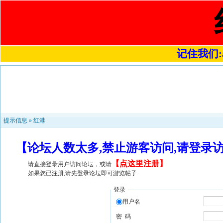
记住我们:a4
提示信息 »
红港
【论坛人数太多,禁止游客访问,请登录
【
点这里注册
】
请直接登录用户访问论坛，或请
如果您已注册,请先登录论坛即可游览帖子
登录
用户名
密 码