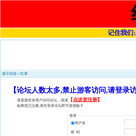
记住我们:a4
提示信息 »
红港
【论坛人数太多,禁止游客访问,请登录
【
点这里注册
】
请直接登录用户访问论坛，或请
如果您已注册,请先登录论坛即可游览帖子
登录
用户名
密 码