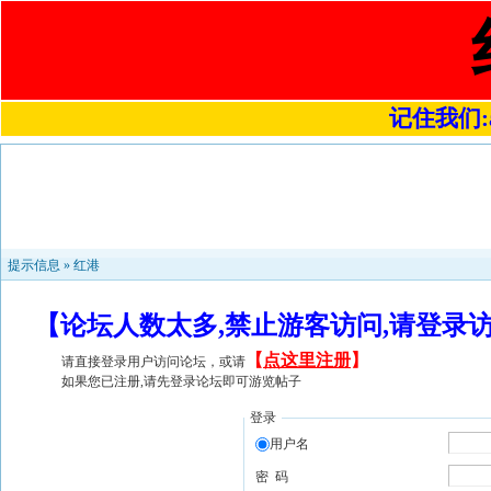
记住我们:a4
提示信息 »
红港
【论坛人数太多,禁止游客访问,请登录
【
点这里注册
】
请直接登录用户访问论坛，或请
如果您已注册,请先登录论坛即可游览帖子
登录
用户名
密 码