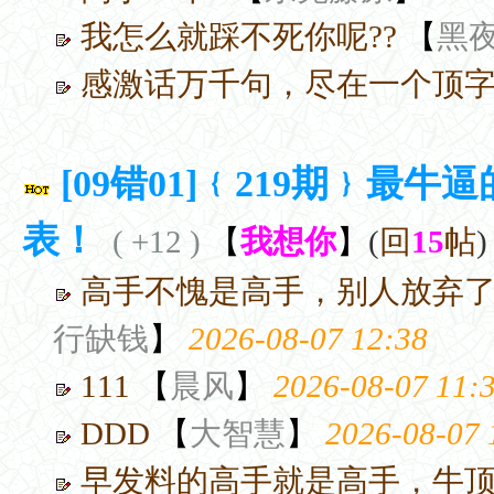
我怎么就踩不死你呢??
【
黑
感激话万千句，尽在一个顶
[09错01]﹛219期﹜最牛
表！
( +12 )
【
我想你
】
(
回
15
帖
高手不愧是高手，别人放弃
行缺钱
】
2026-08-07 12:38
111
【
晨风
】
2026-08-07 11:
DDD
【
大智慧
】
2026-08-07 
早发料的高手就是高手，牛