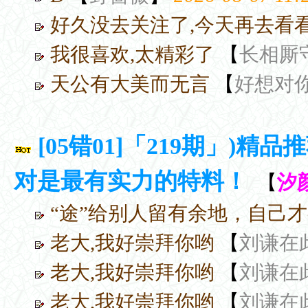
好久没去关注了,今天再去看看
我很喜欢,太精彩了
【
长相厮
天公有大美而无言
【
好想对
[05错01]「219期」)精
对是最有实力的特料！
【
汐
“途”给别人留有余地，自己
老大,我好崇拜你哟
【
刘谦在
老大,我好崇拜你哟
【
刘谦在
老大,我好崇拜你哟
【
刘谦在