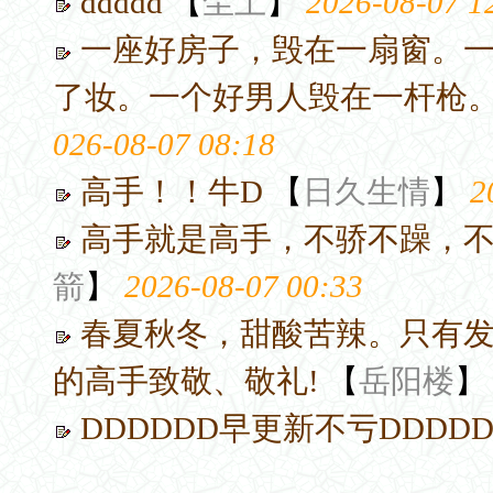
ddddd
【
尘土
】
2026-08-07 1
一座好房子，毁在一扇窗。
了妆。一个好男人毁在一杆枪
026-08-07 08:18
高手！！牛D
【
日久生情
】
2
高手就是高手，不骄不躁，
箭
】
2026-08-07 00:33
春夏秋冬，甜酸苦辣。只有
的高手致敬、敬礼!
【
岳阳楼
】
DDDDDD早更新不亏DDDDD