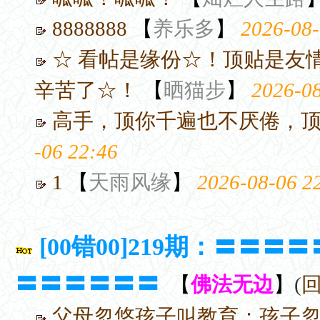
8888888
【
养乐多
】
2026-08-
☆ 看帖是缘份☆！顶贴是友
辛苦了☆！
【
晒猫步
】
2026-08
高手，顶你千遍也不厌倦，
-06 22:46
1
【
天雨风缘
】
2026-08-06 2
[00错00]219期：〓〓
〓〓〓〓〓〓
【
佛法无边
】
(
父母忽悠孩子叫教育；孩子