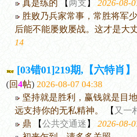
真是练的
【
两支
】
2026-08-0
胜败乃兵家常事，常胜将军
后能不能屡败屡战。这才是大
14
[03错01]219期,【六
(
回
4
帖
)
2026-08-07 04:38
坚持就是胜利，赢钱就是目
远支持你的无私精神。
【
又一
鼎
【
公共交通迷
】
2026-08-0
初来乍到，请多多关照。。