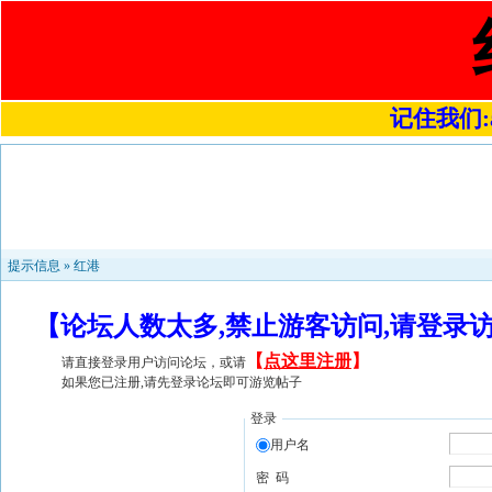
记住我们:a4
提示信息 »
红港
【论坛人数太多,禁止游客访问,请登录
【
点这里注册
】
请直接登录用户访问论坛，或请
如果您已注册,请先登录论坛即可游览帖子
登录
用户名
密 码