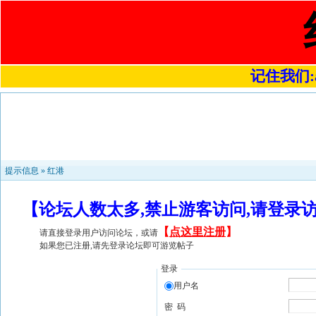
记住我们:a4
提示信息 »
红港
【论坛人数太多,禁止游客访问,请登录
【
点这里注册
】
请直接登录用户访问论坛，或请
如果您已注册,请先登录论坛即可游览帖子
登录
用户名
密 码