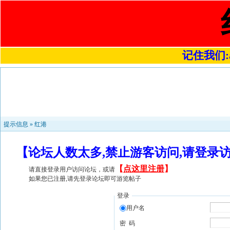
记住我们:a4
提示信息 »
红港
【论坛人数太多,禁止游客访问,请登录
【
点这里注册
】
请直接登录用户访问论坛，或请
如果您已注册,请先登录论坛即可游览帖子
登录
用户名
密 码