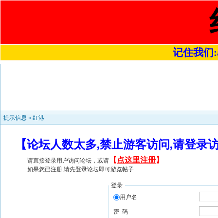
记住我们:a4
提示信息 »
红港
【论坛人数太多,禁止游客访问,请登录
【
点这里注册
】
请直接登录用户访问论坛，或请
如果您已注册,请先登录论坛即可游览帖子
登录
用户名
密 码