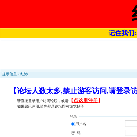
记住我们:a4
提示信息 »
红港
【论坛人数太多,禁止游客访问,请登录
【
点这里注册
】
请直接登录用户访问论坛，或请
如果您已注册,请先登录论坛即可游览帖子
登录
用户名
密 码