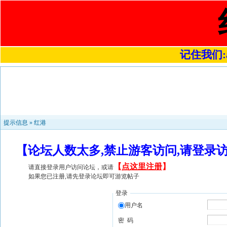
记住我们:a4
提示信息 »
红港
【论坛人数太多,禁止游客访问,请登录
【
点这里注册
】
请直接登录用户访问论坛，或请
如果您已注册,请先登录论坛即可游览帖子
登录
用户名
密 码