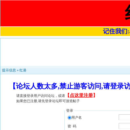
记住我们:a4
提示信息 »
红港
【论坛人数太多,禁止游客访问,请登录
【
点这里注册
】
请直接登录用户访问论坛，或请
如果您已注册,请先登录论坛即可游览帖子
登录
用户名
密 码