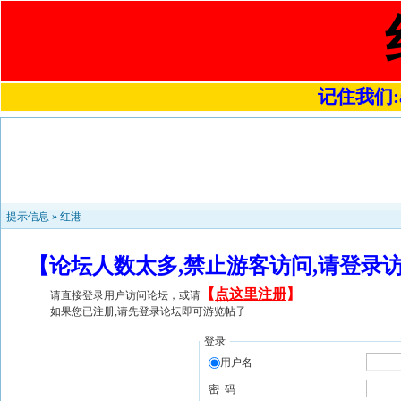
记住我们:a4
提示信息 »
红港
【论坛人数太多,禁止游客访问,请登录
【
点这里注册
】
请直接登录用户访问论坛，或请
如果您已注册,请先登录论坛即可游览帖子
登录
用户名
密 码