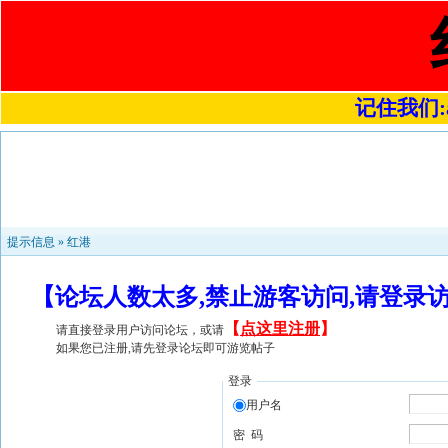
记住我们:a4
提示信息 »
红港
【论坛人数太多,禁止游客访问,请登录
【
点这里注册
】
请直接登录用户访问论坛，或请
如果您已注册,请先登录论坛即可游览帖子
登录
用户名
密 码