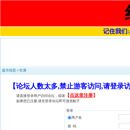
记住我们:a4
提示信息 »
红港
【论坛人数太多,禁止游客访问,请登录
【
点这里注册
】
请直接登录用户访问论坛，或请
如果您已注册,请先登录论坛即可游览帖子
登录
用户名
密 码