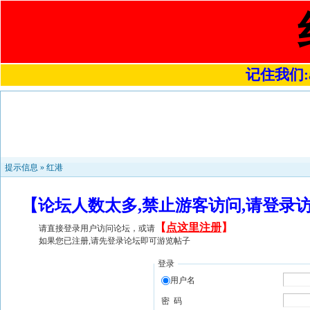
记住我们:a4
提示信息 »
红港
【论坛人数太多,禁止游客访问,请登录
【
点这里注册
】
请直接登录用户访问论坛，或请
如果您已注册,请先登录论坛即可游览帖子
登录
用户名
密 码