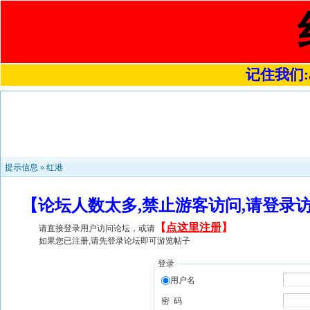
记住我们:a4
提示信息 »
红港
【论坛人数太多,禁止游客访问,请登录
【
点这里注册
】
请直接登录用户访问论坛，或请
如果您已注册,请先登录论坛即可游览帖子
登录
用户名
密 码