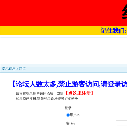
记住我们:a4
提示信息 »
红港
【论坛人数太多,禁止游客访问,请登录
【
点这里注册
】
请直接登录用户访问论坛，或请
如果您已注册,请先登录论坛即可游览帖子
登录
用户名
密 码