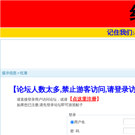
记住我们:a4
提示信息 »
红港
【论坛人数太多,禁止游客访问,请登录
【
点这里注册
】
请直接登录用户访问论坛，或请
如果您已注册,请先登录论坛即可游览帖子
登录
用户名
密 码