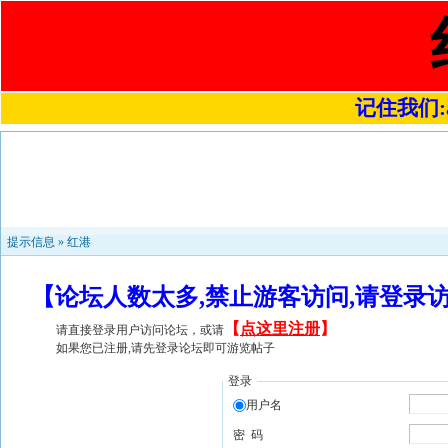
记住我们:a4
提示信息 »
红港
【论坛人数太多,禁止游客访问,请登录
【
点这里注册
】
请直接登录用户访问论坛，或请
如果您已注册,请先登录论坛即可游览帖子
登录
用户名
密 码