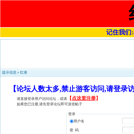
记住我们:a4
提示信息 »
红港
【论坛人数太多,禁止游客访问,请登录
【
点这里注册
】
请直接登录用户访问论坛，或请
如果您已注册,请先登录论坛即可游览帖子
登录
用户名
密 码