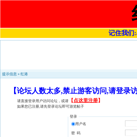
记住我们:a4
提示信息 »
红港
【论坛人数太多,禁止游客访问,请登录
【
点这里注册
】
请直接登录用户访问论坛，或请
如果您已注册,请先登录论坛即可游览帖子
登录
用户名
密 码