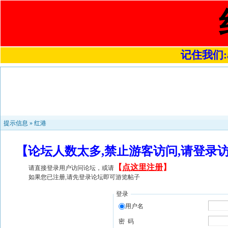
记住我们:a4
提示信息 »
红港
【论坛人数太多,禁止游客访问,请登录
【
点这里注册
】
请直接登录用户访问论坛，或请
如果您已注册,请先登录论坛即可游览帖子
登录
用户名
密 码