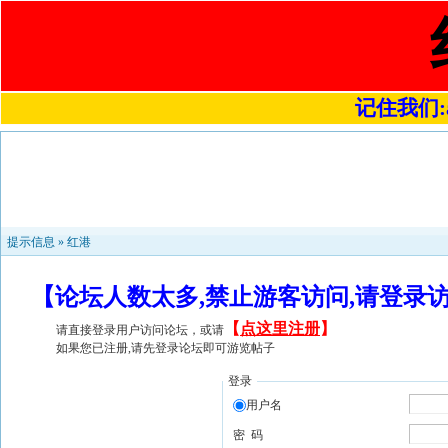
记住我们:a4
提示信息 »
红港
【论坛人数太多,禁止游客访问,请登录
【
点这里注册
】
请直接登录用户访问论坛，或请
如果您已注册,请先登录论坛即可游览帖子
登录
用户名
密 码