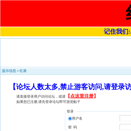
记住我们:a4
提示信息 »
红港
【论坛人数太多,禁止游客访问,请登录
【
点这里注册
】
请直接登录用户访问论坛，或请
如果您已注册,请先登录论坛即可游览帖子
登录
用户名
密 码