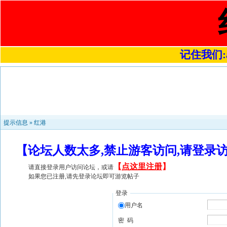
记住我们:a4
提示信息 »
红港
【论坛人数太多,禁止游客访问,请登录
【
点这里注册
】
请直接登录用户访问论坛，或请
如果您已注册,请先登录论坛即可游览帖子
登录
用户名
密 码