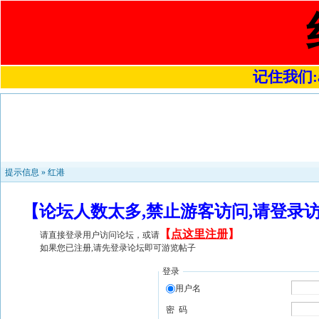
记住我们:a4
提示信息 »
红港
【论坛人数太多,禁止游客访问,请登录
【
点这里注册
】
请直接登录用户访问论坛，或请
如果您已注册,请先登录论坛即可游览帖子
登录
用户名
密 码