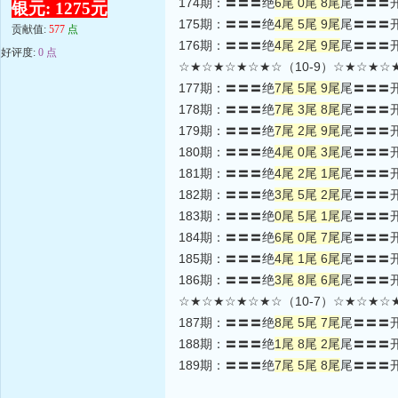
174期：〓〓〓绝
6尾 0尾 8尾
尾〓〓〓开
银元: 1275元
175期：〓〓〓绝
4尾 5尾 9尾
尾〓〓〓开
贡献值:
577
点
176期：〓〓〓绝
4尾 2尾 9尾
尾〓〓〓开
好评度:
0 点
☆★☆★☆★☆★☆（10-9）☆★☆★☆
177期：〓〓〓绝
7尾 5尾 9尾
尾〓〓〓开
178期：〓〓〓绝
7尾 3尾 8尾
尾〓〓〓开
179期：〓〓〓绝
7尾 2尾 9尾
尾〓〓〓开
180期：〓〓〓绝
4尾 0尾 3尾
尾〓〓〓开
181期：〓〓〓绝
4尾 2尾 1尾
尾〓〓〓开
182期：〓〓〓绝
3尾 5尾 2尾
尾〓〓〓开
183期：〓〓〓绝
0尾 5尾 1尾
尾〓〓〓开
184期：〓〓〓绝
6尾 0尾 7尾
尾〓〓〓开
185期：〓〓〓绝
4尾 1尾 6尾
尾〓〓〓开
186期：〓〓〓绝
3尾 8尾 6尾
尾〓〓〓开
☆★☆★☆★☆★☆（10-7）☆★☆★☆
187期：〓〓〓绝
8尾 5尾 7尾
尾〓〓〓开
188期：〓〓〓绝
1尾 8尾 2尾
尾〓〓〓开
189期：〓〓〓绝
7尾 5尾 8尾
尾〓〓〓