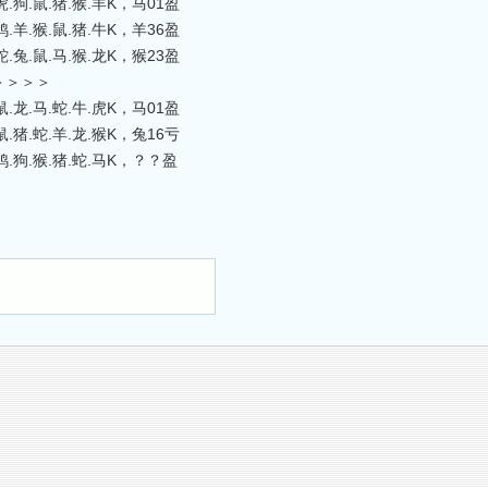
狗.鼠.猪.猴.羊K，马01盈
羊.猴.鼠.猪.牛K，羊36盈
兔.鼠.马.猴.龙K，猴23盈
＞＞＞＞
龙.马.蛇.牛.虎K，马01盈
猪.蛇.羊.龙.猴K，兔16亏
.狗.猴.猪.蛇.马K，？？盈