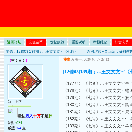
返回论坛
充值金币
发帖赚钱
重要说明
举报此贴
打赏高手
主题 :
[12错03]189期；︿王文文文﹀《七肖》--------精彩继续不断上演，好料连连爆！
楼主
发表于: 2026-07-07 23:12
【
王文文文
】
[12错03]189期；︿王文文文﹀《七
〈177期〉!《七肖》︿王文文文﹀牛.虎.
〈178期〉!《七肖》︿王文文文﹀蛇.马.
〈179期〉!《七肖》︿王文文文﹀猴.兔.
新手上路
〈180期〉!《七肖》︿王文文文﹀鼠.狗.
〈181期〉!《七肖》︿王文文文﹀虎.龙.
发帖
月入
十万
不是
梦
〈182期〉!《七肖》︿王文文文﹀牛.马.
发贴:
924
〈183期〉!《七肖》︿王文文文﹀羊.狗.
威望:
924
点