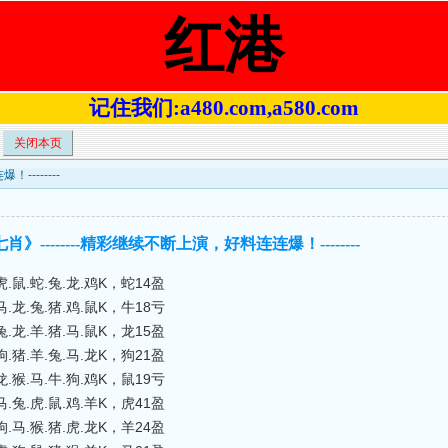
红港
记住我们:a480.com,a580.com
关闭本页
--------
肖》--------精彩继续不断上演，好料连连爆！--------
鼠.蛇.兔.龙.鸡K，蛇14盈
龙.兔.猪.鸡.鼠K，牛18亏
龙.羊.猪.马.鼠K，龙15盈
猪.羊.兔.马.龙K，狗21盈
猴.马.牛.狗.鸡K，鼠19亏
兔.虎.鼠.鸡.羊K，虎41盈
马.猴.猪.虎.龙K，羊24盈