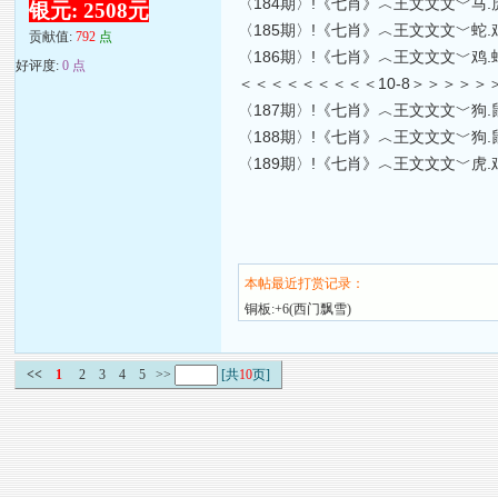
〈184期〉!《七肖》︿王文文文﹀马.虎.
银元: 2508元
〈185期〉!《七肖》︿王文文文﹀蛇.鸡.
贡献值:
792
点
〈186期〉!《七肖》︿王文文文﹀鸡.蛇.
好评度:
0 点
＜＜＜＜＜＜＜＜＜10-8＞＞＞＞＞
〈187期〉!《七肖》︿王文文文﹀狗.鼠.
〈188期〉!《七肖》︿王文文文﹀狗.鼠.
〈189期〉!《七肖》︿王文文文﹀虎.鸡
本帖最近打赏记录：
铜板:+6(西门飘雪)
<<
1
2
3
4
5
>>
[共
10
页]