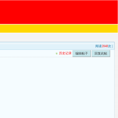
阅读
2848
次 |
u
历史记录
编辑帖子
回复此帖