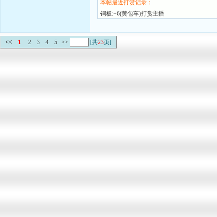
本帖最近打赏记录：
铜板:+6(黄包车)打赏主播
<<
1
2
3
4
5
>>
[共
23
页]