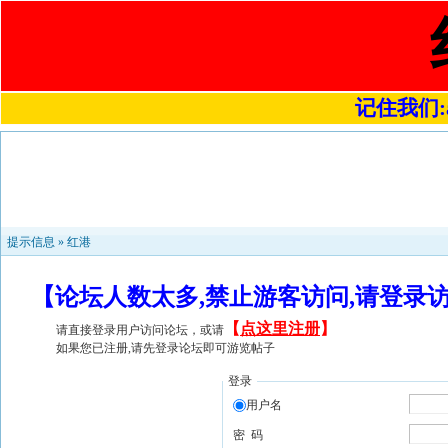
记住我们:a4
提示信息 »
红港
【论坛人数太多,禁止游客访问,请登录
【
点这里注册
】
请直接登录用户访问论坛，或请
如果您已注册,请先登录论坛即可游览帖子
登录
用户名
密 码