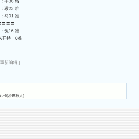
：羊36 错
：猴23 准
：马01 准
〓〓〓〓
：兔16 准
来开特：0准
5重新编辑 ]
:+6(济世救人)