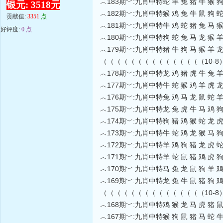
︿183期﹀:九肖中特蛇 羊 兔 猪 牛 猴 
银元: 3518元
︿182期﹀:九肖中特猴 鸡 兔 牛 鼠 狗 
贡献值:
3351
点
︿181期﹀:九肖中特牛 鸡 蛇 猪 兔 马 
好评度:
0 点
︿180期﹀:九肖中特狗 蛇 兔 马 龙 猴 
︿179期﹀:九肖中特猪 牛 狗 马 猴 羊 
（（（（（（（（（（（（（（（10-
︿178期﹀:九肖中特龙 鸡 猪 虎 牛 兔 
︿177期﹀:九肖中特牛 蛇 猴 鸡 羊 虎 
︿176期﹀:九肖中特兔 鸡 马 龙 鼠 蛇 
︿175期﹀:九肖中特龙 兔 虎 牛 马 鸡 
︿174期﹀:九肖中特狗 猪 鸡 猴 蛇 龙 
︿173期﹀:九肖中特牛 蛇 鸡 龙 猴 马 
︿172期﹀:九肖中特羊 鸡 狗 猪 龙 虎 
︿171期﹀:九肖中特羊 蛇 鼠 猪 鸡 虎 
︿170期﹀:九肖中特马 兔 龙 鼠 狗 羊 
︿169期﹀:九肖中特龙 兔 牛 鼠 猪 狗 
（（（（（（（（（（（（（（（10-
︿168期﹀:九肖中特鸡 猴 龙 马 虎 猪 
︿167期﹀:九肖中特猴 狗 鼠 猪 马 蛇 