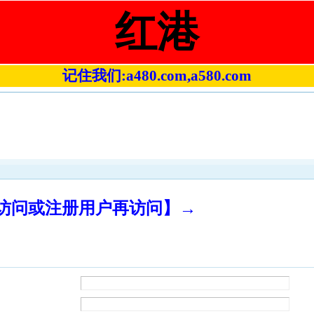
红港
记住我们:a480.com,a580.com
录访问或注册用户再访问】→