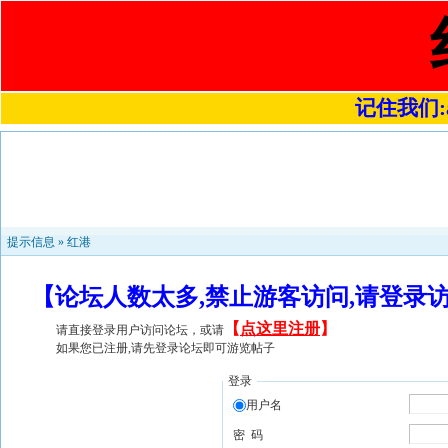
记住我们:a4
提示信息 »
红港
【论坛人数太多,禁止游客访问,请登录
【
点这里注册
】
请直接登录用户访问论坛，或请
如果您已注册,请先登录论坛即可游览帖子
登录
用户名
密 码