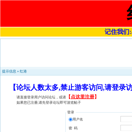
记住我们:a4
提示信息 »
红港
【论坛人数太多,禁止游客访问,请登录
【
点这里注册
】
请直接登录用户访问论坛，或请
如果您已注册,请先登录论坛即可游览帖子
登录
用户名
密 码