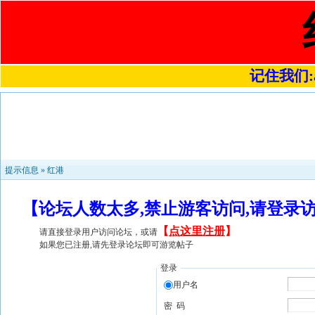
记住我们:a4
提示信息 »
红港
【论坛人数太多,禁止游客访问,请登录
【
点这里注册
】
请直接登录用户访问论坛，或请
如果您已注册,请先登录论坛即可游览帖子
登录
用户名
密 码