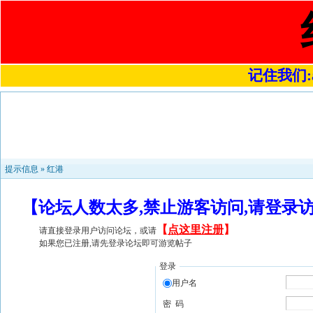
记住我们:a4
提示信息 »
红港
【论坛人数太多,禁止游客访问,请登录
【
点这里注册
】
请直接登录用户访问论坛，或请
如果您已注册,请先登录论坛即可游览帖子
登录
用户名
密 码