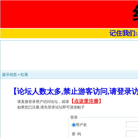
记住我们:a4
提示信息 »
红港
【论坛人数太多,禁止游客访问,请登录
【
点这里注册
】
请直接登录用户访问论坛，或请
如果您已注册,请先登录论坛即可游览帖子
登录
用户名
密 码