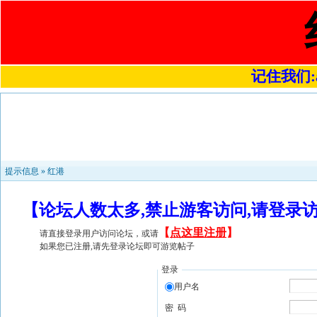
记住我们:a4
提示信息 »
红港
【论坛人数太多,禁止游客访问,请登录
【
点这里注册
】
请直接登录用户访问论坛，或请
如果您已注册,请先登录论坛即可游览帖子
登录
用户名
密 码