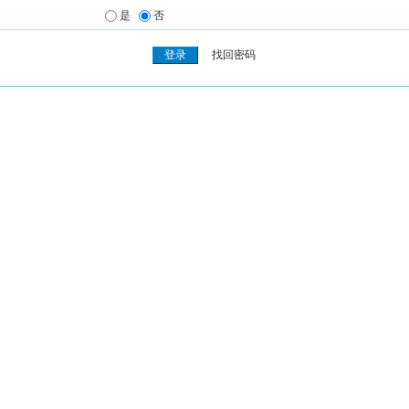
是
否
找回密码