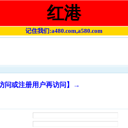
红港
记住我们:a480.com,a580.com
录访问或注册用户再访问】→