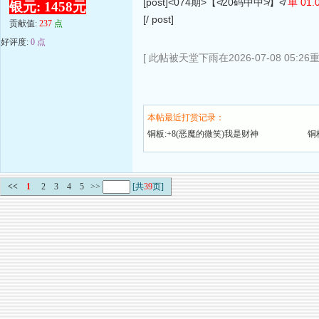
[post]<074期>【≮20码中中≯】≮
单 01.0
银元: 1458元
[/ post]
贡献值:
237
点
好评度:
0 点
[ 此帖被天堂下雨在2026-07-08 05:26
本帖最近打赏记录：
铜板:+8(恶魔的微笑)我是财神
铜
<<
1
2
3
4
5
>>
[共
39
页]