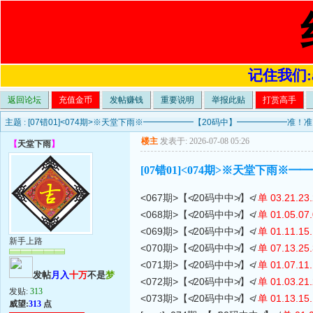
记住我们:a4
返回论坛
充值金币
发帖赚钱
重要说明
举报此贴
打赏高手
主题 :
[07错01]<074期>※天堂下雨※━━━━━━【20码中】━━━━━━准！
楼主
发表于: 2026-07-08 05:26
【
天堂下雨
】
[07错01]<074期>※天堂下雨
<067期>【≮20码中中≯】≮
单 03.21.23.
<068期>【≮20码中中≯】≮
单 01.05.07.
<069期>【≮20码中中≯】≮
单 01.11.15.
新手上路
<070期>【≮20码中中≯】≮
单 07.13.25.
<071期>【≮20码中中≯】≮
单 01.07.11.
发帖
月入
十万
不是
梦
<072期>【≮20码中中≯】≮
单 01.03.21.
发贴:
313
<073期>【≮20码中中≯】≮
单 01.13.15.
威望:
313
点