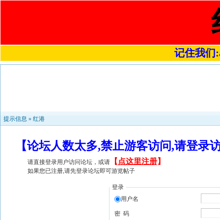
记住我们:a4
提示信息 »
红港
【论坛人数太多,禁止游客访问,请登录
【
点这里注册
】
请直接登录用户访问论坛，或请
如果您已注册,请先登录论坛即可游览帖子
登录
用户名
密 码