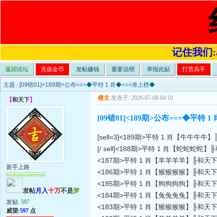
记住我们:a4
返回论坛
充值金币
发帖赚钱
重要说明
举报此贴
打赏高手
主题 :
[09错01]<189期>公布===◆平特 1 肖◆===准上榜◆
楼主
发表于: 2026-07-08 04:10
【
和天下
】
[09错01]<189期>公布===◆平特 
[sell=3]<189期>平特 1 肖【牛牛牛
[/ sell]<188期>平特 1 肖【蛇蛇蛇
<187期>平特 1 肖【羊羊羊羊】╟和天
新手上路
<186期>平特 1 肖【猴猴猴猴】╟和天
<185期>平特 1 肖【狗狗狗狗】╟和天
发帖
月入
十万
不是
梦
<184期>平特 1 肖【兔兔兔兔】╟和天
发贴:
597
<183期>平特 1 肖【猴猴猴猴】╟和天
威望:
597
点