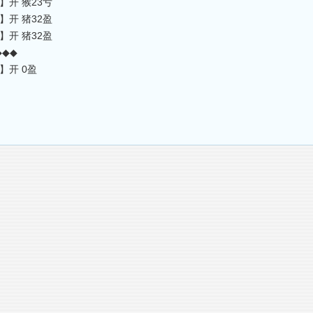
】开 猴23亏
】开 猪32盈
】开 猪32盈
◆◆◆
】开 0盈