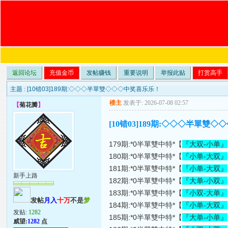
返回论坛
充值金币
发帖赚钱
重要说明
举报此贴
打赏高手
主题 :
[10错03]189期:◇◇◇半單雙◇◇◇中奖喜乐乐！
楼主
发表于: 2026-07-08 02:57
【
菊花瓣
】
[10错03]189期:◇◇◇半單雙
179期:*0半單雙中特*【
『大双-小单』
180期:*0半單雙中特*【
『小单-大双』
181期:*0半單雙中特*【
『小单-大双』
新手上路
182期:*0半單雙中特*【
『大单-小双』
183期:*0半單雙中特*【
『小双-大单』
发帖
月入
十万
不是
梦
184期:*0半單雙中特*【
『小单-大双』
发贴:
1282
185期:*0半單雙中特*【
『大单-小单』
威望:
1282
点